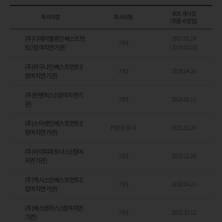
최초 게시일
투자자명
회사유형
(최종 수정일)
(주)디에이밸류인베스트먼
2017.05.24
기타
트(!참여지연기관)
( 2019.03.05 )
(주)라구나인베스트먼트(!
기타
2018.04.26
참여지연기관)
(주)린벤처스(!참여지연기
기타
2024.05.13
관)
(주)스타셋인베스트먼트(!
PEF운용사
2021.01.24
참여지연기관)
(주)아이피파트너스(!참여
기타
2023.11.28
지연기관)
(주)액시스인베스트먼트(!
기타
2018.04.23
참여지연기관)
(주)에스벤처스(!참여지연
기타
2022.10.12
기관)