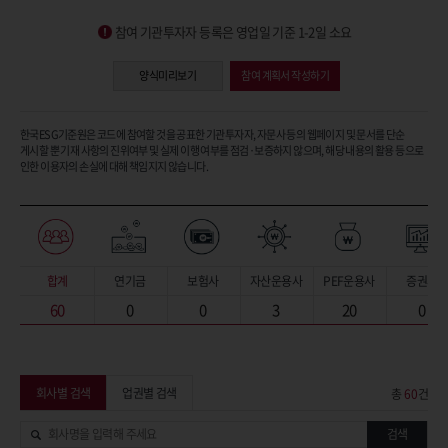
참여 기관투자자 등록은 영업일 기준 1-2일 소요
양식미리보기
참여 계획서 작성하기
한국ESG기준원은 코드에 참여할 것을 공표한 기관투자자, 자문사 등의 웹페이지 및 문서를 단순
게시할 뿐 기재 사항의 진위여부 및 실제 이행 여부를 점검·보증하지 않으며, 해당 내용의 활용 등으로
인한 이용자의 손실에 대해 책임지지 않습니다.
합계
연기금
보험사
자산운용사
PEF운용사
증권사
60
0
0
3
20
0
회사별 검색
업권별 검색
총
60
건
검색