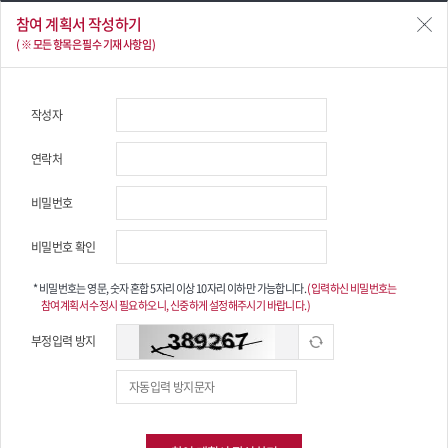
참여 계획서 작성하기
( ※ 모든 항목은 필수 기재 사항임 )
Participants List
작성자
참여 현황
연락처
비밀번호
참여 기관투자자
참여 예정 기관투자자
비밀번호 확인
스튜어드십 코드 참여 예정 기관투자자
* 비밀번호는 영문, 숫자 혼합 5자리 이상 10자리 이하만 가능합니다.
(입력하신 비밀번호는
참여계획서 수정시 필요하오니, 신중하게 설정해주시기 바랍니다.)
한국ESG기준원은 참여 계획서를 작성해 제출한 기관투자자 등을 ‘코드
참여예정자’로 별도 기재함으로써
기관투자자 등이 코드 참여를 준비하는 기간
부정입력 방지
동안 해당 사실을 활용할 수 있도록 지원합니다.
확인하고자 하는 기관투자자명을 클릭할 경우, 해당 기관투자자 등이 제출한
스튜어드십 코드 참여 계획서를 확인할 수 있습니다.
연기금·보험사 등의 자산소유자와 투자자는 자체 판단과 필요에 따라 참여 예정
기관투자자 등의 목록을
수탁사 선정 등 사업목적에 참고할 수 있습니다.