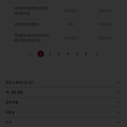
(주)에스투엘파트너스(!참
PEF운용사
2020.02.24
여지연기관)
(주)에이티넘벤처스
기타
2025.06.24
(주)엘에스에스프라이빗에
PEF운용사
2023.11.03
쿼티(!참여지연기관)
1
2
3
4
5
6
한국 스튜어드십 코드
제·개정 현황
참여 현황
자료실
소식